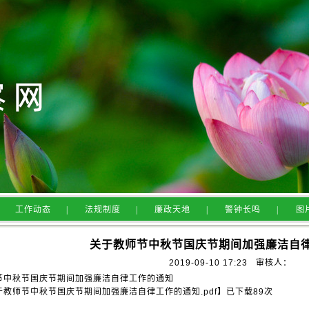
工作动态
|
法规制度
|
廉政天地
|
警钟长鸣
|
图
关于教师节中秋节国庆节期间加强廉洁自
2019-09-10 17:23
审核人：
节中秋节国庆节期间加强廉洁自律工作的通知
于教师节中秋节国庆节期间加强廉洁自律工作的通知.pdf
】
已下载
89
次